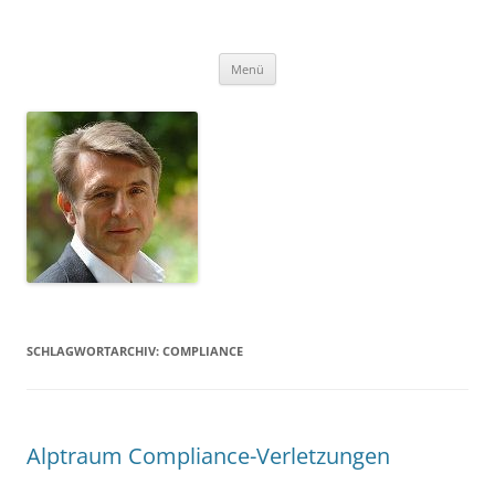
Zum
Inhalt
FSU
springen
Folker Scholz Unternehmensberatung
Menü
SCHLAGWORTARCHIV:
COMPLIANCE
Alptraum Compliance-Verletzungen