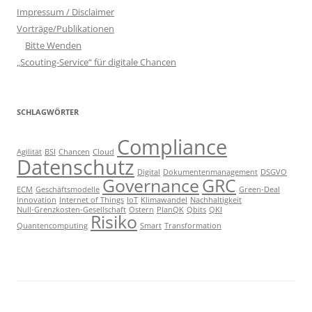
Impressum / Disclaimer
Vorträge/Publikationen
Bitte Wenden
„Scouting-Service“ für digitale Chancen
SCHLAGWÖRTER
Compliance
Agilität
BSI
Chancen
Cloud
Datenschutz
Digital
Dokumentenmanagement
DSGVO
Governance
GRC
ECM
Geschäftsmodelle
Green-Deal
Innovation
Internet of Things
IoT
Klimawandel
Nachhaltigkeit
Null-Grenzkosten-Gesellschaft
Ostern
PlanQK
Qbits
QKI
Risiko
Quantencomputing
Smart
Transformation