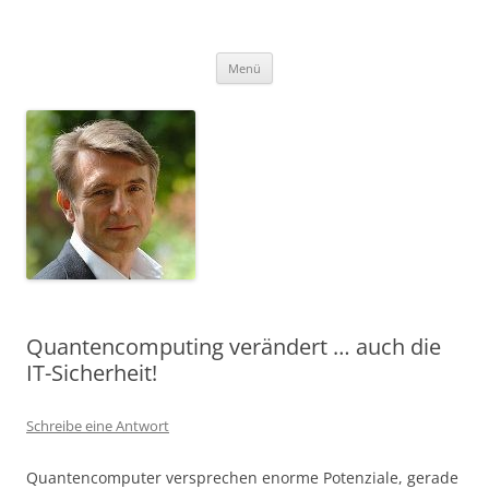
Zum
Inhalt
FSU
springen
Folker Scholz Unternehmensberatung
Menü
Quantencomputing verändert … auch die
IT-Sicherheit!
Schreibe eine Antwort
Quantencomputer versprechen enorme Potenziale, gerade