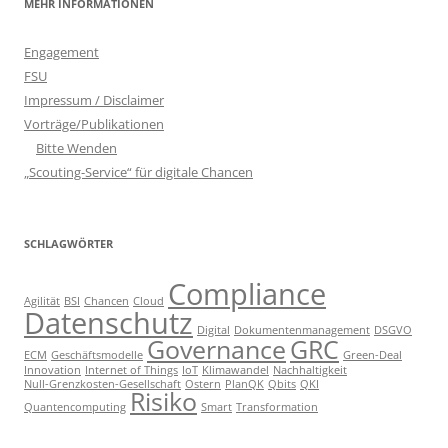
MEHR INFORMATIONEN
Engagement
FSU
Impressum / Disclaimer
Vorträge/Publikationen
Bitte Wenden
„Scouting-Service“ für digitale Chancen
SCHLAGWÖRTER
Compliance
Agilität
BSI
Chancen
Cloud
Datenschutz
Digital
Dokumentenmanagement
DSGVO
Governance
GRC
ECM
Geschäftsmodelle
Green-Deal
Innovation
Internet of Things
IoT
Klimawandel
Nachhaltigkeit
Null-Grenzkosten-Gesellschaft
Ostern
PlanQK
Qbits
QKI
Risiko
Quantencomputing
Smart
Transformation