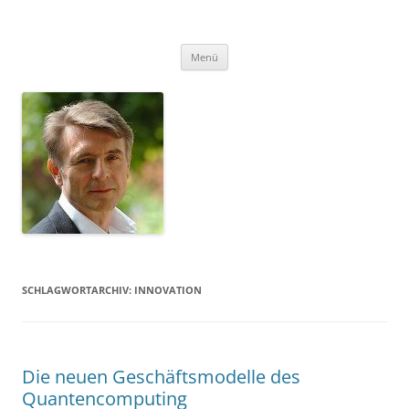
Zum
Inhalt
FSU
springen
Folker Scholz Unternehmensberatung
Menü
SCHLAGWORTARCHIV:
INNOVATION
Die neuen Geschäftsmodelle des
Quantencomputing