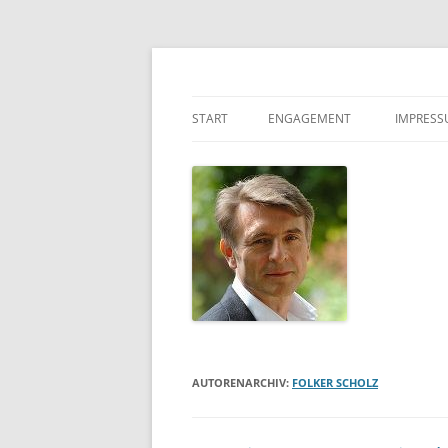
Zum
Inhalt
springen
Folker Scholz Unternehmensberatung
FSU
START
ENGAGEMENT
IMPRESS
AUTORENARCHIV:
FOLKER SCHOLZ