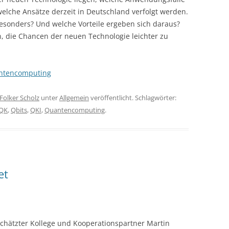
welche Ansätze derzeit in Deutschland verfolgt werden.
sonders? Und welche Vorteile ergeben sich daraus?
n, die Chancen der neuen Technologie leichter zu
antencomputing
Folker Scholz
unter
Allgemein
veröffentlicht. Schlagwörter:
nQK
,
Qbits
,
QKI
,
Quantencomputing
.
et
hätzter Kollege und Kooperationspartner Martin