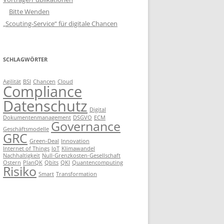
Bitte Wenden
„Scouting-Service“ für digitale Chancen
SCHLAGWÖRTER
Agilität
BSI
Chancen
Cloud
Compliance
Datenschutz
Digital
Dokumentenmanagement
DSGVO
ECM
Governance
Geschäftsmodelle
GRC
Green-Deal
Innovation
Internet of Things
IoT
Klimawandel
Nachhaltigkeit
Null-Grenzkosten-Gesellschaft
Ostern
PlanQK
Qbits
QKI
Quantencomputing
Risiko
Smart
Transformation