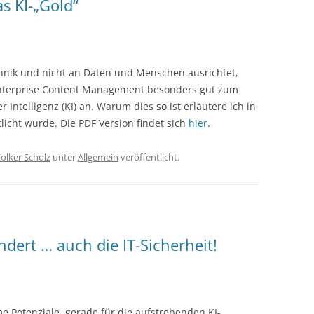
s KI-„Gold“
chnik und nicht an Daten und Menschen ausrichtet,
 Enterprise Content Management besonders gut zum
 Intelligenz (KI) an. Warum dies so ist erläutere ich in
tlicht wurde. Die PDF Version findet sich
hier
.
olker Scholz
unter
Allgemein
veröffentlicht.
ert … auch die IT-Sicherheit!
Potenziale, gerade für die aufstrebenden KI-